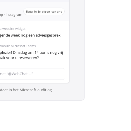
Data in je eigen tenant
p · Instagram
via website-widget
olgende week nog een adviesgesprek
 vanuit Microsoft Teams
lezier! Dinsdag om 14 uur is nog vrij
raak voor u reserveren?
 met “@WebChat …”
taat in het Microsoft-auditlog.