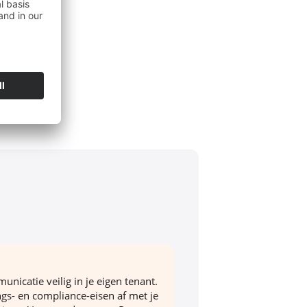
men
t.
e.
ft-
icatie veilig in je eigen tenant.
ngs- en compliance-eisen af met je