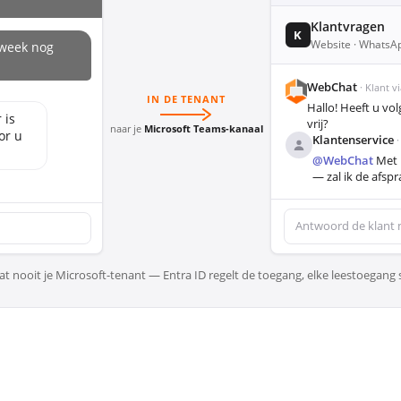
Klantvragen
K
Website · WhatsAp
 week nog
WebChat
· Klant 
IN DE TENANT
Hallo! Heeft u v
 is
vrij?
naar je
Microsoft Teams-kanaal
or u
Klantenservice
·
@WebChat
Met p
— zal ik de afsp
Antwoord de klant
aat nooit je Microsoft-tenant — Entra ID regelt de toegang, elke leestoegang s