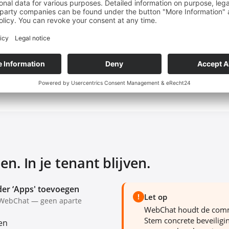
nalen zoals de website-widget, WhatsApp of Instagram ko
eams-kanaal — gegevens en kennis blijven in uw eigen tenan
 Entra ID en uw systemen: actueel, snel en onder uw control
 u via Entra ID, en elke toegang is traceerbaar via de Microso
en. In je tenant blijven.
der ‘Apps' toevoegen
!
Let op
 WebChat — geen aparte
WebChat houdt de commun
Stem concrete beveiligi
en