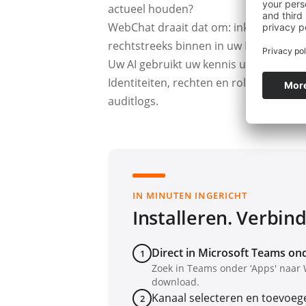
actueel houden?
WebChat draait dat om: inkomende ka
rechtstreeks binnen in uw Microsoft T
Uw AI gebruikt uw kennis uit Microsoft
Identiteiten, rechten en rollen beheert
auditlogs.
IN MINUTEN INGERICHT
Installeren. Verbind
Direct in Microsoft Teams on
1
Zoek in Teams onder ‘Apps' naar
download.
Kanaal selecteren en toevoeg
2