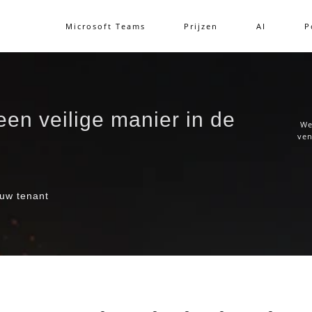
Microsoft Teams
Prijzen
AI
P
en veilige manier in de
We
ven
 uw tenant