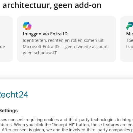
 architectuur, geen add-on
Inloggen via Entra ID
Mic
Identiteiten, rechten en rollen komen uit
Toe
 de
Microsoft Entra ID — geen tweede account,
tra
geen schaduw-IT.
ant meer gegevensbeveiliging bet
rvice betekent dat uw gegevens — en steeds vaker ook uw
 Want een externe dienst is altijd maar zo goed als de gege
alles uit handen geven? En elke gegevensbron daar voortdure