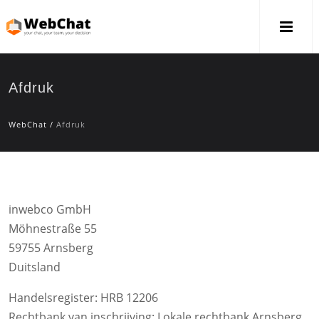
Afdruk
WebChat
/
Afdruk
inwebco GmbH
Möhnestraße 55
59755 Arnsberg
Duitsland
Handelsregister: HRB 12206
Rechtbank van inschrijving: Lokale rechtbank Arnsberg