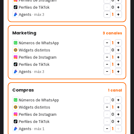
−
0
+
Perfiles de TikTok
−
1
+
Agents
· máx
3
Marketing
3
canales
−
1
+
Números de WhatsApp
−
0
+
Widgets distintos
−
1
+
Perfiles de Instagram
−
1
+
Perfiles de TikTok
−
1
+
Agents
· máx
3
Compras
1
canal
−
0
+
Números de WhatsApp
−
1
+
Widgets distintos
−
0
+
Perfiles de Instagram
−
0
+
Perfiles de TikTok
−
1
+
Agents
· máx
1