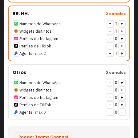
RR. HH.
2
canales
−
1
+
Números de WhatsApp
−
1
+
Widgets distintos
−
0
+
Perfiles de Instagram
−
0
+
Perfiles de TikTok
−
1
+
Agents
· máx
2
Otros
0
canales
−
0
+
Números de WhatsApp
−
0
+
Widgets distintos
−
0
+
Perfiles de Instagram
−
0
+
Perfiles de TikTok
−
0
+
Agents
· máx
0
Pay per Teams Channel