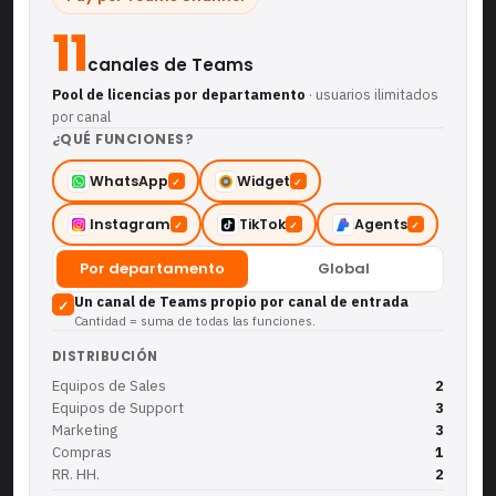
11
canales de Teams
Pool de licencias por departamento
· usuarios ilimitados
por canal
¿QUÉ FUNCIONES?
WhatsApp
Widget
✓
✓
Instagram
TikTok
Agents
✓
✓
✓
Por departamento
Global
Un canal de Teams propio por canal de entrada
✓
Cantidad = suma de todas las funciones.
DISTRIBUCIÓN
Equipos de Sales
2
Equipos de Support
3
Marketing
3
Compras
1
RR. HH.
2