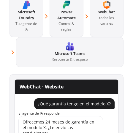
Microsoft
Power
WebChat
Foundry
Automate
todos los
canales
Tu agente de
Control &
IA
reglas
Microsoft Teams
Respuesta & traspaso
WebChat · Website
¿Qué garantía tengo en el modelo X?
El agente de IA responde
Ofrecemos 24 meses de garantía en
el modelo X. ¿Le envío las