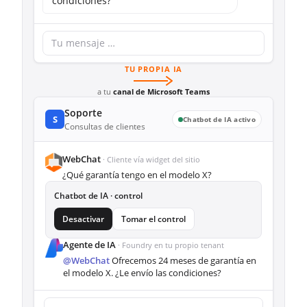
condiciones?
Tu mensaje …
TU PROPIA IA
a tu
canal de Microsoft Teams
Soporte
S
Chatbot de IA activo
Consultas de clientes
WebChat
· Cliente vía widget del sitio
¿Qué garantía tengo en el modelo X?
Chatbot de IA · control
Desactivar
Tomar el control
Agente de IA
· Foundry en tu propio tenant
@WebChat
Ofrecemos 24 meses de garantía en
el modelo X. ¿Le envío las condiciones?