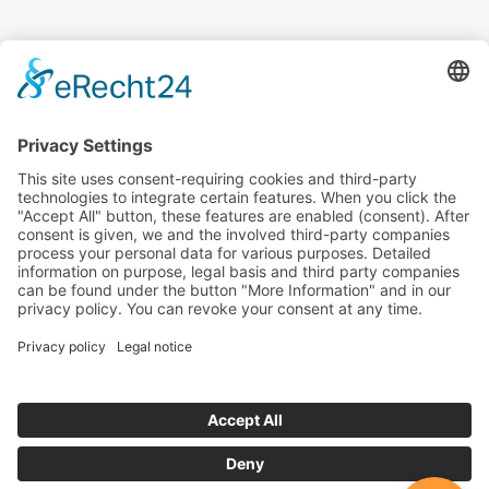
Pie de imprenta
|
GTC
|
Protección de datos
|
Descargo de
responsabilidad
inwebco GmbH
Möhnestraße 55
59755
Arnsberg
T: +49 2932 4344922
E:
info@inwebco.com
©
2026
inwebco GmbH