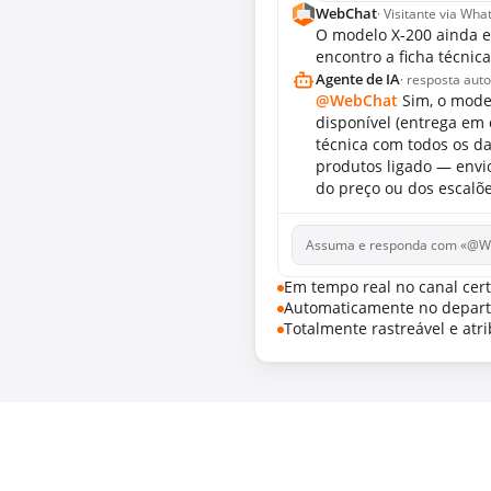
WebChat
· Visitante via Wh
O modelo X-200 ainda e
encontro a ficha técnica
Agente de IA
· resposta aut
@WebChat
Sim, o mode
disponível (entrega em c
técnica com todos os da
produtos ligado — envi
do preço ou dos escalõ
Assuma e responda com «@W
Em tempo real no canal cer
Automaticamente no depart
Totalmente rastreável e atri