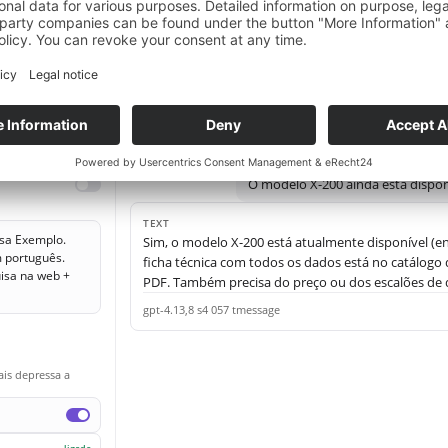
t
Microsoft Teams
Power Automate
crosoft Teams
Canal certo
Processos e dados
alhes
Rastreios
Monitorizar
Avaliação
Chat
YAML
Agente de pedidos
O modelo X-200 ainda está dispon
TEXT
sa Exemplo.
Sim, o modelo X-200 está atualmente disponível (ent
 português.
ficha técnica com todos os dados está no catálogo 
uisa na web +
PDF. Também precisa do preço ou dos escalões de
gpt-4.1
3,8 s
4 057 t
message
ais depressa a