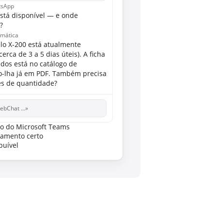
atsApp
stá disponível — e onde
?
omática
lo X-200 está atualmente
erca de 3 a 5 dias úteis). A ficha
dos está no catálogo de
o-lha já em PDF. Também precisa
es de quantidade?
ebChat …»
to do Microsoft Teams
amento certo
buível