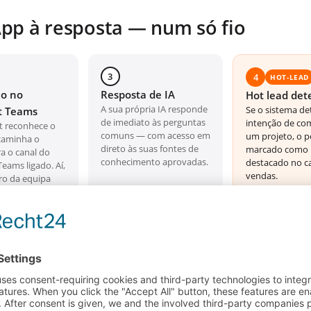
pp à resposta — num só fio
3
4
HOT-LEAD
ão no
Resposta de IA
Hot lead det
A sua própria IA responde
Se o sistema de
t Teams
de imediato às perguntas
intenção de co
 reconhece o
comuns — com acesso em
um projeto, o p
caminha o
direto às suas fontes de
marcado como h
a o canal do
conhecimento aprovadas.
destacado no c
Teams ligado. Aí,
vendas.
o da equipa
onder
te — ou só
o chatbot ter