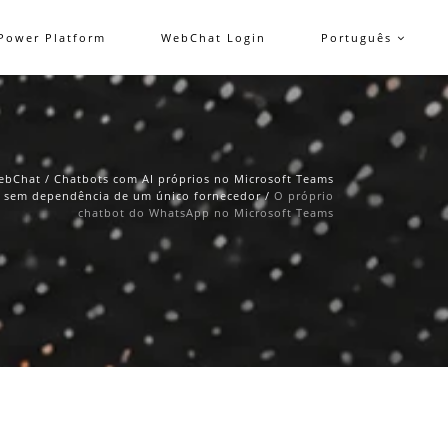
Power Platform
WebChat Login
Português
ebChat
/
Chatbots com AI próprios no Microsoft Teams
 sem dependência de um único fornecedor
/
O próprio
chatbot do WhatsApp no Microsoft Teams