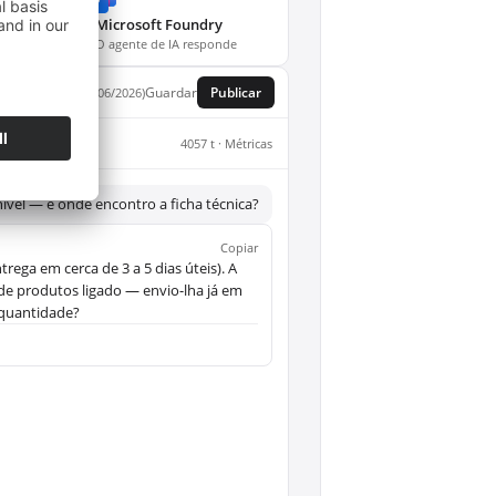
Microsoft Foundry
O agente de IA responde
Guardar
Publicar
Versão: 3 (20/06/2026)
4057 t · Métricas
ível — e onde encontro a ficha técnica?
Copiar
rega em cerca de 3 a 5 dias úteis). A
de produtos ligado — envio-lha já em
 quantidade?