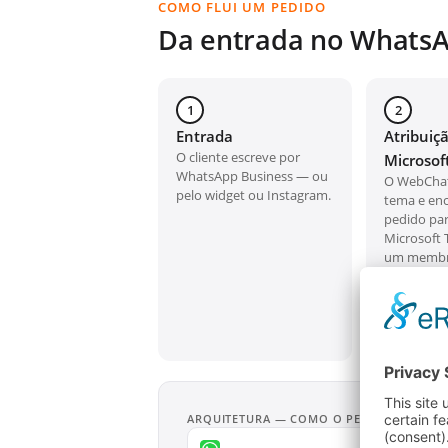
COMO FLUI UM PEDIDO
Da entrada no WhatsA
1
2
Entrada
Atribuiç
O cliente escreve por
Microsof
WhatsApp Business — ou
O WebChat
pelo widget ou Instagram.
tema e en
pedido par
Microsoft 
um membr
pode resp
diretamen
depois de 
assumido.
ARQUITETURA — COMO O PEDIDO FLUI