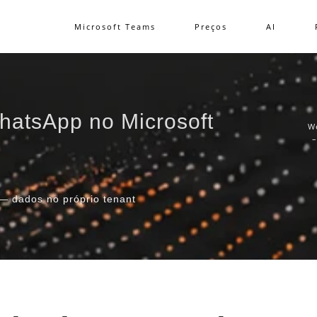
Microsoft Teams
Preços
AI
hatsApp no Microsoft
W
–
— dados no próprio tenant