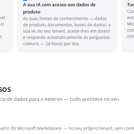
A sua IA com acesso aos dados de
Tod
Cad
produto
hat
ent
As suas fontes de conhecimento — dados
eus
Mic
de produto, documentos, bases de dados: a
con
sua IA, no seu tenant, acede-lhes em direto
e
inf
e responde automaticamente às perguntas
comuns — 24 horas por dia.
sos
ia de dados para o exterior — tudo acontece no seu
rtir do Microsoft Marketplace — no seu próprio tenant, sem contr