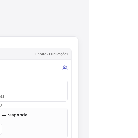
Suporte › Publicações
ess
ng
vo — responde