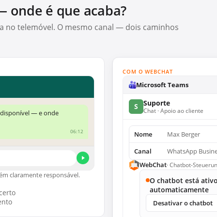
— onde é que acaba?
ga no telemóvel. O mesmo canal — dois caminhos
COM O WEBCHAT
Microsoft Teams
Suporte
S
Chat · Apoio ao cliente
 disponível — e onde
06:12
Nome
Max Berger
Canal
WhatsApp Busin
WebChat
· Chatbot-Steueru
ém claramente responsável.
O chatbot está ati
automaticamente
certo
ento
Desativar o chatbot