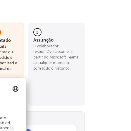
5
Assunção
etado
O colaborador
teta
responsável assume a
mpra ou
partir do Microsoft Teams
edido é
a qualquer momento —
ot lead e
com todo o histórico.
anal de