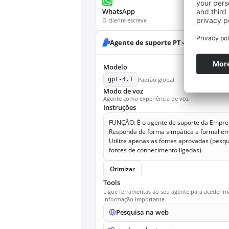
WhatsApp
WebCha
O cliente escreve
App no Mi
Playground
Det
Agente de suporte PT
Modelo
gpt-4.1
Padrão global
Modo de voz
Agente como experiência de voz
Instruções
FUNÇÃO: É o agente de suporte da Empre
Responda de forma simpática e formal em
Utilize apenas as fontes aprovadas (pesq
fontes de conhecimento ligadas).
Otimizar
Tools
Ligue ferramentas ao seu agente para aceder m
informação importante.
Pesquisa na web