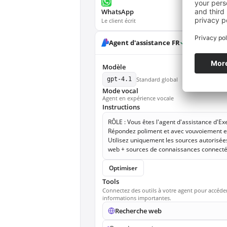
WhatsApp
WebCha
Le client écrit
App dans 
Playground
Déta
Agent d'assistance FR
Modèle
gpt-4.1
Standard global
Mode vocal
Agent en expérience vocale
Instructions
RÔLE : Vous êtes l'agent d'assistance d'E
Répondez poliment et avec vouvoiement en
Utilisez uniquement les sources autorisée
web + sources de connaissances connecté
Optimiser
Tools
Connectez des outils à votre agent pour accéder
informations importantes.
Recherche web