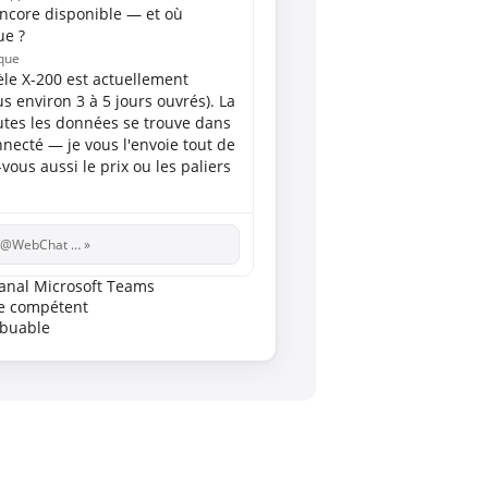
encore disponible — et où
ue ?
que
le X-200 est actuellement
us environ 3 à 5 jours ouvrés). La
utes les données se trouve dans
nnecté — je vous l'envoie tout de
vous aussi le prix ou les paliers
« @WebChat … »
canal Microsoft Teams
e compétent
ibuable