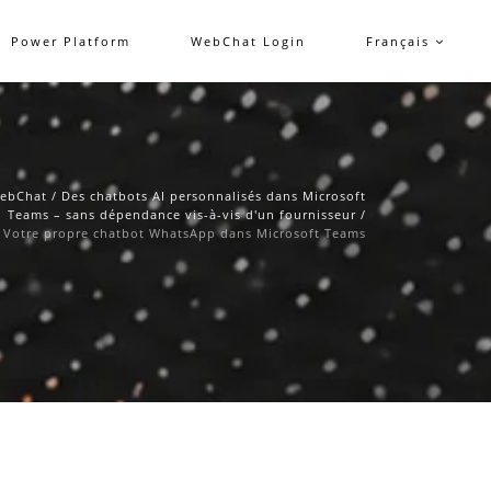
Power Platform
WebChat Login
Français
ebChat
/
Des chatbots AI personnalisés dans Microsoft
Teams – sans dépendance vis-à-vis d'un fournisseur
/
Votre propre chatbot WhatsApp dans Microsoft Teams