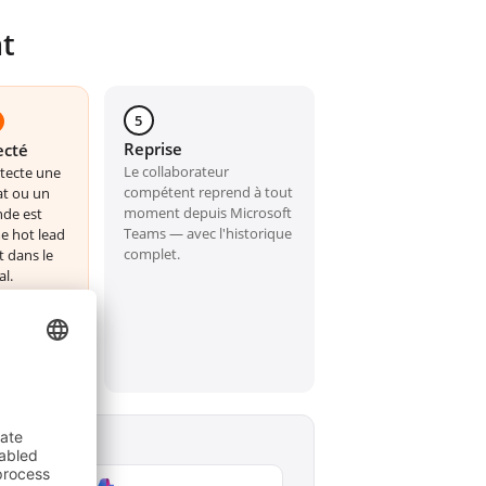
nt
5
Reprise
ecté
Le collaborateur
étecte une
compétent reprend à tout
at ou un
moment depuis Microsoft
nde est
Teams — avec l'historique
 hot lead
complet.
t dans le
l.