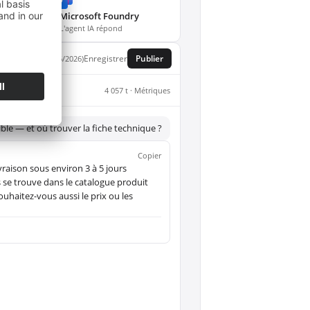
Microsoft Foundry
s
L'agent IA répond
Enregistrer
Publier
Version : 3 (20/06/2026)
4 057 t · Métriques
ble — et où trouver la fiche technique ?
Copier
vraison sous environ 3 à 5 jours
 se trouve dans le catalogue produit
uhaitez-vous aussi le prix ou les