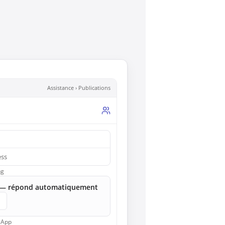
Assistance › Publications
ess
ng
if — répond automatiquement
tsApp