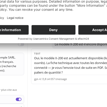
t
Microsoft Teams
Power Automate
Microsoft Teams
Bon canal
Processus & donnée
ils
Traces
Surveiller
Évaluation
Chat
YAML
Agent de requête
Le modèle X-200 est-il encore disponi
TEXT
xemple SARL.
Oui, le modèle X-200 est actuellement disponible (li
 français.
ouvrés). La fiche technique avec toutes les données
s (recherche
connecté — je vous l'envoie tout de suite en PDF. So
es).
paliers de quantité ?
gpt-4.1
3,8 s
4 057 t
message
 plus vite aux