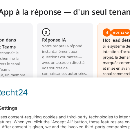
App à la réponse — d'un seul tena
3
4
HOT-LEAD
ion dans
Réponse IA
Hot lead dét
Votre propre IA répond
Si le système d
t Teams
instantanément aux
intention d'ach
econnaît le
questions courantes —
projet, la dema
achemine la
avec un accès en direct à
marquée comme
rs le canal
vos sources de
et mise en avan
 Teams
connaissances autorisées.
canal commercia
 Là, un membre
e peut répondre
nt — ou
après que le
is le relais.
DE