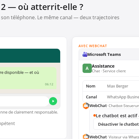
 — où atterrit-elle ?
d son téléphone. Le même canal — deux trajectoires
AVEC WEBCHAT
Microsoft Teams
Assistance
A
Chat · Service client
ore disponible — et où
?
06:12
Nom
Max Berger
Canal
WhatsApp Busin
WebChat
· Chatbot-Steueru
onne de clairement responsable.
Le chatbot est act
mpétent
Désactiver le chatbot
WebChat
· Visiteur via Wha