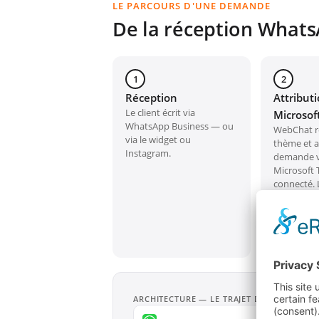
LE PARCOURS D'UNE DEMANDE
De la réception Whats
1
2
Réception
Attribut
Le client écrit via
Microsof
WhatsApp Business — ou
WebChat r
via le widget ou
thème et 
Instagram.
demande ve
Microsoft
connecté.
de l'équip
directeme
seulement 
chatbot a pr
ARCHITECTURE — LE TRAJET DE LA DEMAN