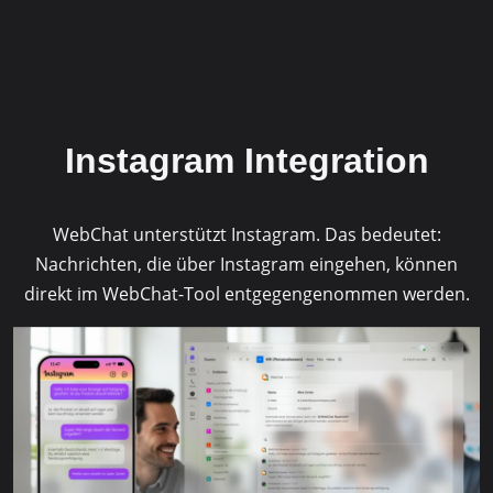
Mehr Informationen
Akzeptieren
powered by
Usercentrics Consent
Instagram Integration
Management Platform
&
eRecht24
WebChat unterstützt Instagram. Das bedeutet:
Nachrichten, die über Instagram eingehen, können
direkt im WebChat-Tool entgegengenommen werden.