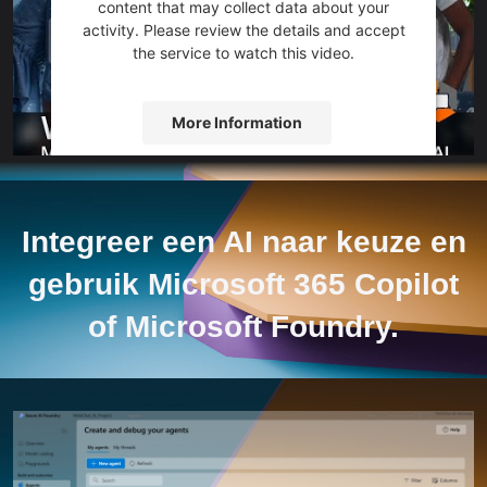
content that may collect data about your
activity. Please review the details and accept
the service to watch this video.
More Information
Accept
powered by
Usercentrics Consent
Integreer een AI naar keuze en
Management Platform
&
eRecht24
gebruik Microsoft 365 Copilot
of Microsoft Foundry.