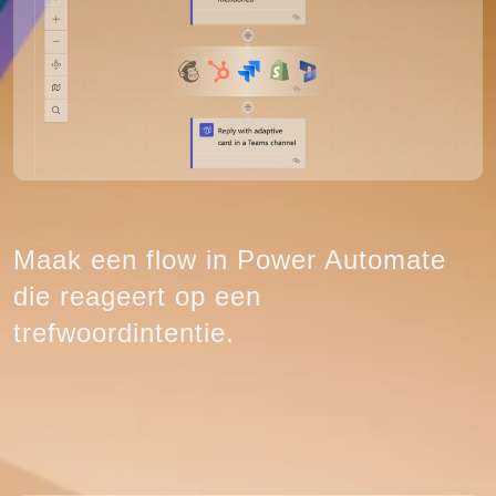
Maak een flow in Power Automate
die reageert op een
trefwoordintentie.