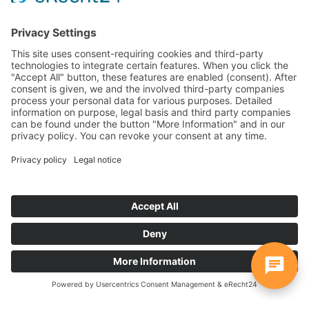
Laat de AI van je keuze het
gesprek leiden met de
achtergrondkennis van je
bronnen en ontlast zo je teams.