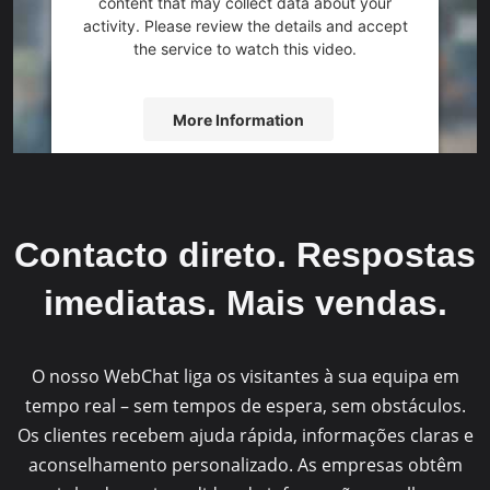
content that may collect data about your
activity. Please review the details and accept
the service to watch this video.
More Information
Accept
powered by
Usercentrics Consent
Management Platform
&
eRecht24
Contacto direto. Respostas
imediatas. Mais vendas.
O nosso WebChat liga os visitantes à sua equipa em
tempo real – sem tempos de espera, sem obstáculos.
Os clientes recebem ajuda rápida, informações claras e
aconselhamento personalizado. As empresas obtêm