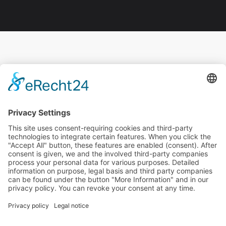
Impronta
|
GTC
|
Protezione dei dati
|
Esclusione di
responsabilità
inwebco GmbH
Möhnestraße 55
59755
Arnsberg